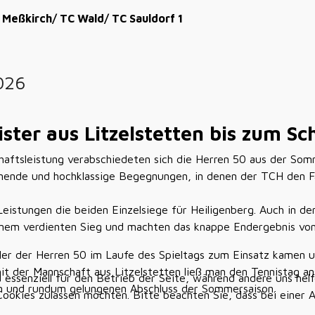
Meßkirch/ TC Wald/ TC Sauldorf 1
026
ster aus Litzelstetten bis zum Sc
haftsleistung verabschiedeten sich die Herren 50 aus der S
nnende und hochklassige Begegnungen, in denen der TCH den Fa
Leistungen die beiden Einzelsiege für Heiligenberg. Auch in 
inem verdienten Sieg und machten das knappe Endergebnis von
ieler der Herren 50 im Laufe des Spieltags zum Einsatz kamen u
t der Mannschaft aus Litzelstetten ließ man den Tennistag ans
d essenziell für den Betrieb der Seite, während andere uns he
llen und rundum gelungenen Abschluss der Sommersaison.
 Cookies zulassen möchten. Bitte beachten Sie, dass bei einer 