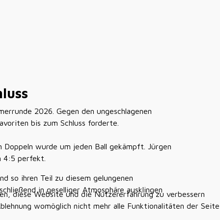
hluss
ommerrunde 2026. Gegen den ungeschlagenen
voriten bis zum Schluss forderte.
den Doppeln wurde um jeden Ball gekämpft. Jürgen
 4:5 perfekt.
nd so ihren Teil zu diesem gelungenen
chließend in geselliger Atmosphäre ausklingen
lfen, diese Website und die Nutzererfahrung zu verbessern
Ablehnung womöglich nicht mehr alle Funktionalitäten der Seite