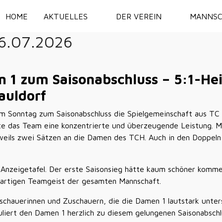
HOME
AKTUELLES
DER VEREIN
MANNSC
26.07.2026
n 1 zum Saisonabschluss – 5:1-He
auldorf
m Sonntag zum Saisonabschluss die Spielgemeinschaft aus TC 
te das Team eine konzentrierte und überzeugende Leistung. Mi
 jeweils zwei Sätzen an die Damen des TCH. Auch in den Doppel
r Anzeigetafel. Der erste Saisonsieg hätte kaum schöner komm
ßartigen Teamgeist der gesamten Mannschaft.
uschauerinnen und Zuschauern, die die Damen 1 lautstark unter
iert den Damen 1 herzlich zu diesem gelungenen Saisonabsch