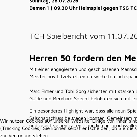
Sonntag, 26.07.2026
Damen 1 | 09.30 Uhr Heimspiel gegen TSG TC 
TCH Spielbericht vom 11.07.2
Herren 50 fordern den Mei
Mit einer engagierten und geschlossenen Mannsc
Meister aus Litzelstetten entwickelten sich spa
Marc Elmer und Tobi Sorg sicherten mit starken 
Gulde und Bernhard Specht belohnten sich mit e
Ein besonderes Highlight war, dass alle neun Sp
Saisonabschluss beitragen konnten. Gemeinsam mi
Wir nutzen Cookies auf unserer Website. Einige von ihnen sin
und feierte einen fairen, sportlich anspruchsvo
(Tracking Cookies). Sie können selbst entscheiden, ob Sie die
zur Verfügung stehen.