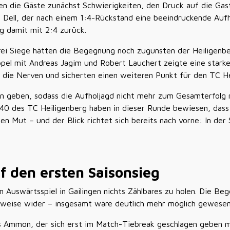
en die Gäste zunächst Schwierigkeiten, den Druck auf die Ga
ph Dell, der nach einem 1:4-Rückstand eine beeindruckende Auf
g damit mit 2:4 zurück.
rei Siege hätten die Begegnung noch zugunsten der Heiligenbe
ppel mit Andreas Jagim und Robert Lauchert zeigte eine stark
 die Nerven und sicherten einen weiteren Punkt für den TC He
n geben, sodass die Aufholjagd nicht mehr zum Gesamterfolg r
n 40 des TC Heiligenberg haben in dieser Runde bewiesen, dass
en Mut – und der Blick richtet sich bereits nach vorne: In der 
f den ersten Saisonsieg
 Auswärtsspiel in Gailingen nichts Zählbares zu holen. Die Be
eilweise wider – insgesamt wäre deutlich mehr möglich gewesen
ris Ammon, der sich erst im Match-Tiebreak geschlagen geben 